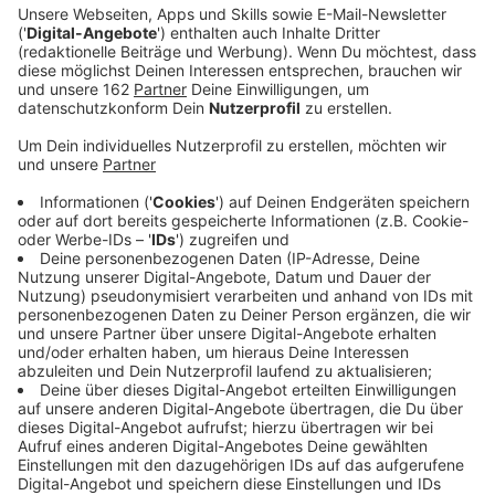
Anzeige
In Kamp-Lintfort haben sich 17 Bewohner einer
Flüchtlingsunterkunft mit Corona infiziert. Sie kommen
laut NRZ aus sechs Familien und sind jetzt in
Quarantäne. Krankheitssymptome zeigt bisher
offenbar keiner. An der Friedrichstraße wohnen
insgesamt 155 Flüchtlinge. Nachdem die ersten
Infektionen bekannt wurden, sind alle Bewohner auf
Corona getestet worden. Die Stadt versorgt die
Familien während der Quarantäne mit Lebensmitteln.
Ein Sicherheitsdienst wurde auf den Tag ausgedehnt,
damit das Besuchsverbot garantiert eingehalten wird.
Anzeige
In Dinslaken sind zwei Bewohner eines