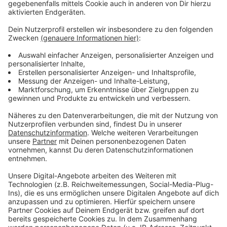
Seniorenheims infiziert
Anzeige
In Dinslaken gibt es außerdem einen Corona-Ausbruch
in einem Seniorenheim. Im St. Benedikt-Haus ist eine
Etage gesperrt worden, schreibt die Zeitung. Zwei
Bewohner haben sich hier infiziert. Das
Kreisgesundheitsamt will demnach jetzt
Reihentestungen vornehmen. 80 Menschen leben in
dem Seniorenheim. Träger ist die Caritas. Sie hatte
auch schon in Wesel mit einem Corona-Ausbruch zu
kämpfen. Im Ludgerushaus waren letztes Jahr 25
Bewohner infiziert worden.
Anzeige