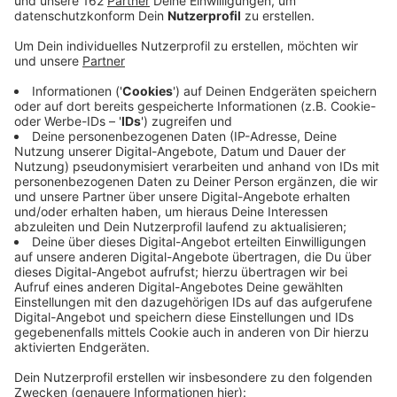
Veröffentlicht:
Dienstag, 19.11.2024 13:11
Anzeige
Heute (19. November) ist Welttoilettentag. Zu diesem
Anlass geben die Emschergenossenschaft und der
Lippeverband immer bekannt, wie viel Abwasser im
Vorjahr in ihren Kläranlagen gereinigt wurde: In den
Kläranlagen in Dinslaken, Hünxe und Voerde waren es
2023 insgesamt 181.929.117 Kubikmeter (im Vorjahr:
115.963.354).
Auch in Schermbeck waren es in 2023 mit 1,5 Millionen
Kubikmeter 50 Prozent mehr als im Vorjahr. Ursache ist
das besonders nasse Jahr, das viel Regenwasser in die
Kanalisation spülte. Die Verbände betonen, wie wichtig
Kläranlagen für Gesundheit und Umweltschutz sind.