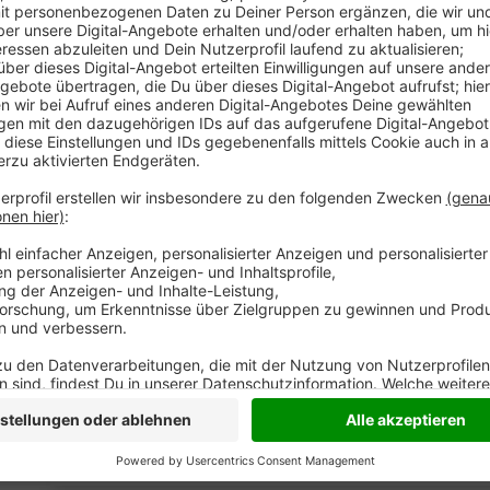
Anzeige
Am Wochenende hat es in Sonsbeck einen schweren 
war ein 21-jähriger Xantener auf der Xantener Straße
dem Ortseingang Sonsbeck kam er plötzlich von der F
sein Auto. Das Auto krachte laut Polizei gegen eine 
geschleudert und prallte in Höhe von zwei bis drei
Schließlich landete das Auto im Graben, in dem es au
schwerverletzt ins Krankenhaus, Lebensgefahr bestan
noch nicht klar. Am Auto entstand einen Totalschade
Anzeige