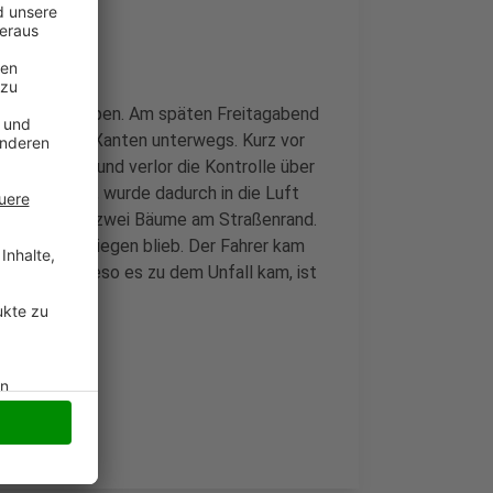
Unfall gegeben. Am späten Freitagabend
 in Richtung Xanten unterwegs. Kurz vor
ahrbahn ab und verlor die Kontrolle über
Asphaltkante, wurde dadurch in die Luft
 Metern gegen zwei Bäume am Straßenrand.
f dem Dach liegen blieb. Der Fahrer kam
d nicht. Wieso es zu dem Unfall kam, ist
n.