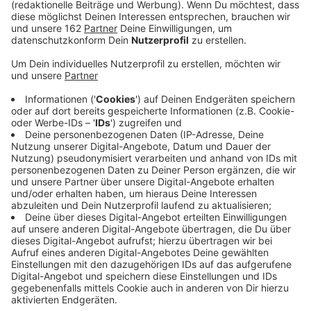
Anzeige
Am Freitagabend ist in Emmerich-Elten ein 37-Jähriger
getötet worden. Davor hatte es in einer Gaststätte an
der Klosterstraße Streit zwischen ihm und einem 32-
Jährigen gegeben. Dieser verließ zunächst die
Gaststätte, kam allerdings später zurück und der
Streit verlagerte sich nach draußen. Dabei wurde der
37-Jährige mit einem Messer tödlich verletzt. Er erlag
seinen Verletzungen noch vor Ort.
Anzeige
Der Täter wurde festgenommen
Anzeige