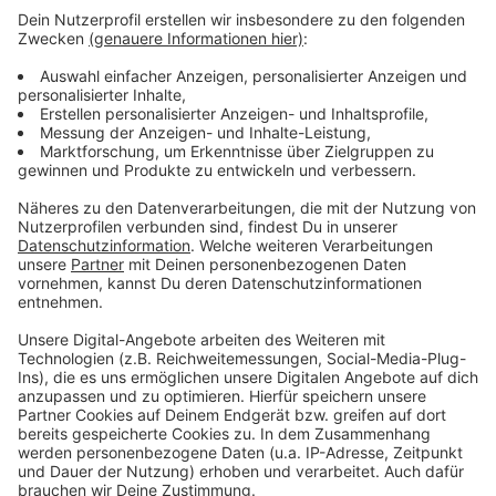
Der Täter war zunächst entkommen, konnte von einer
Spezialeinheit der Polizei aber später festgenommen
werden. Der 32-jährige Deutsche ist wegen
Gewaltdelikten polizeibekannt. Er soll heute dem
Haftrichter vorgeführt werden. Eine Mordkommission
ermittelt.
Anzeige
Anzeige
Anzeige