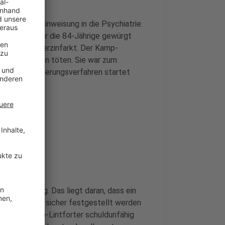
auerhafte Einweisung in die Psychiatrie.
 Anklage soll er die 84-Jährige gewürgt
er an einem Herzinfarkt. Der Kamp-
 Frau wolle ihn töten. Sie war zum
tin. Das Sicherungsverfahren startet
erverletzung. Das liegt daran, dass ein
arkt nicht sicher festgestellt werden
nte der Kamp-Lintforter schuldunfähig