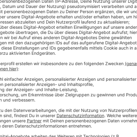
Einem 56-jährigen Mann aus Kamp-Lintfort droht die d
Er soll im Juni eine Seniorin angegriffen haben. Laut
haben, bis sie blau anlief. Sie starb 21 Stunden spät
Lintforter soll krankheitsbedingt geglaubt haben, die
Zeitpunkt der Tat zu Besuch bei seiner Lebensgefähr
Mitte des Monats.
Anzeige
Der Angeklagte könnte schuldunfähig sein
Anzeige
Angeklagt ist der 56-Jährige wegen gefährlicher Körp
Zusammenhang zwischen dem Würgen und dem Herzinf
konnte. Aufgrund seiner psychischen Erkrankung kön