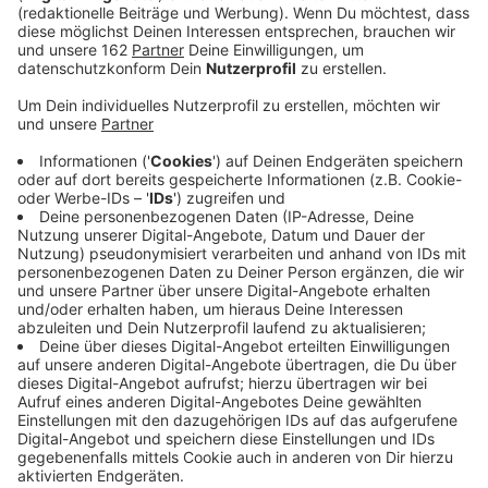
Anzeige
Auf der A42 zwischen Moers-Nord und Duisburg-
Beeckerwerth gab es am Morgen einen schweren
Unfall. Dabei ist eine Autofahrerin so schwer verletzt
worden, dass auch ein Rettungshubschrauber zum
Einsatz kam. Für die Landung war die Autobahn
kurzzeitig gesperrt, mittlerweile wird der Verkehr aber
auf einer Spur an der Unfallstelle vorbeigeführt. Die
Autobahnpolizei rät, den Bereich weiter großräumig zu
umfahren.
Anzeige
Verletzte musste aus ihrem Auto befreit