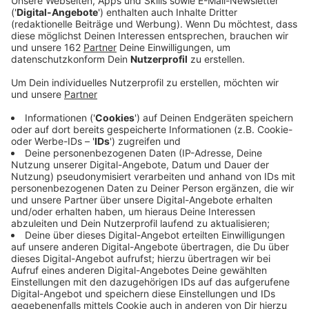
Anzeige
Das früher mal größte Zoogeschäft der Welt schließt
und wird gerade leer geräumt. Bei Zoo Zajac in
Duisburg hat gestern der Abverkauf begonnen. Wie zu
erwarten war: Der Ansturm war gigantisch. Die WAZ
zählte schon in den ersten fünf Minuten über tausend
Menschen. Beliebt war etwa Zubehör für Hunde und
Katzen. Aktuell gibt es 20 Prozent auf alles. Vor allem
Futterregale waren schnell leer geräumt. Von den
ehemals 200tausend Tieren sind nur noch etwa 100 in
der Zoohandlung - vor allem Reptilien und Nager. Auf
sie gibt es keinen Rabatt.
Anzeige