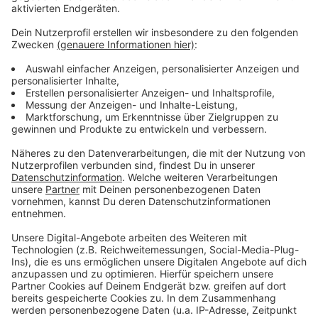
Spätestens Ende März ist endgültig Schluss
Anzeige
Die Tiere wurden zum größten Teil schon vermittelt
und verkauft - nach Beratung oder in erfahrene Hände.
Spätestens Ende März ist endgültig Schluss.
Besonders hart ist das für die rund 150 Mitarbeiter.
Geöffnet ist der Zoo Zajac nur noch nachmittags. Das
25.900 Quadratmeter große Grundstück in Neumühl,
auf dem das Tiergeschäft Mieter war, ist bereits
verkauft. Dort soll ein hochmoderner Gewerbepark
entstehen.
Hier geht es zum kompletten WAZ-Artikel.
Anzeige