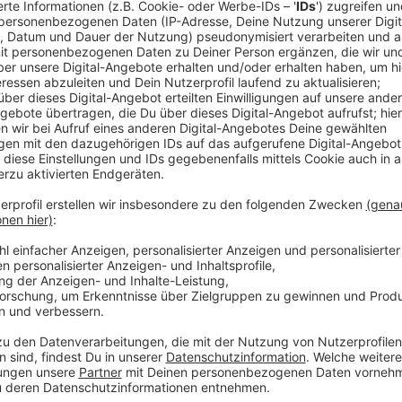
Ein wunderschönes Klavier, mit dem Adele uns vor alle
bin immer noch die Alte! "Easy On Me" ist eine richt
kennen. Der erste Vorbote vom lange verschobenen n
November rauskommen soll. Eigentlich sollte die Sc
Aber, wie bei vielen anderen Künstlern, wurde es w
wie sich "Easy On Me" anhört, können wir wieder auf
Anzeige
Wir benötigen Ihre Z
den YouTube Video
laden!
Wir verwenden einen S
Drittanbieters, um V
einzubetten. Dieser Servi
Ihren Aktivitäten sammeln.