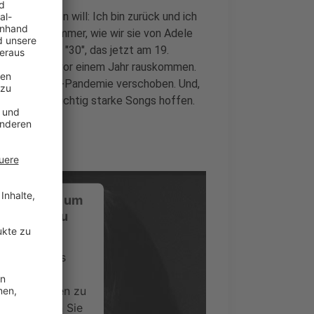
m eins sagen will: Ich bin zurück und ich
ige Power-Nummer, wie wir sie von Adele
euen Album "30", das jetzt am 19.
heibe schon vor einem Jahr rauskommen.
egen der Covid-Pandemie verschoben. Und,
 jede Menge richtig starke Songs hoffen.
ustimmung, um
-Service zu
ervice eines
ideoinhalte
ce kann Daten zu
 Bitte lesen Sie