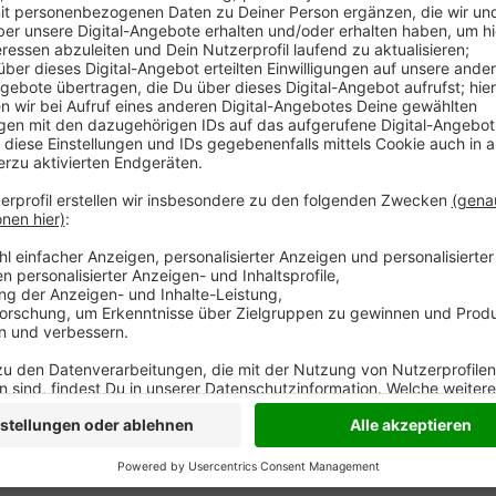
Ab heute sind die Unterlagen 30 Tage einsehbar. Die 
Straße gebaut werden - moderner, zentraler und bürg
vor allem der Wegfall von bis zu 17 öffentlichen Par
Anzeige