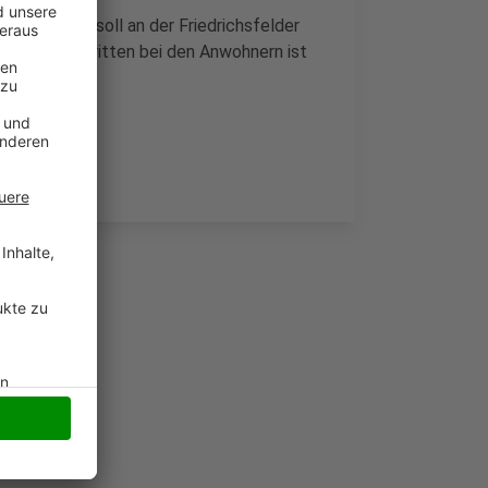
neue Wache soll an der Friedrichsfelder
ernah. Umstritten bei den Anwohnern ist
kplätzen.