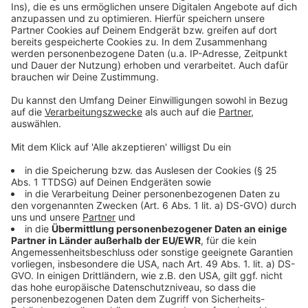
Zustimmung, um den YouTube
Video-Service zu laden!
Wir verwenden einen Service eines
Drittanbieters, um Videoinhalte
einzubetten. Dieser Service kann
Daten zu Ihren Aktivitäten
sammeln. Bitte lesen Sie die
Details durch und stimmen Sie der
Nutzung des Service zu, um dieses
Video anzusehen.
Mehr Informationen
Der Track "Teufel" von den Toten Hosen - aus dem
neuen Album "Alles aus Liebe"
Akzeptieren
Anzeige
powered by
Usercentrics Consent
Management Platform