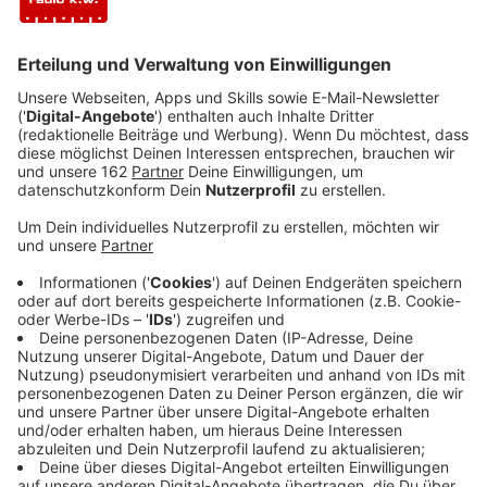
Veröffentlicht:
Montag, 06.06.2022 00:00
Anzeige
"Niemand von uns hätte damals gedacht, dass wir
heute, 40 Jahre später, nach unzähligen Irrungen und
Wirrungen, Abenteuern, Hits, Pleiten, Pech und Pannen
immer noch zusammen unterwegs sind, und vor allem
gemeinsam immer noch Spaß an der ganzen Sache
haben", lässt die Band gemeinsam verlauten. Zum
runden Geburtstag beschenkt sich die Band selber -
mit einer umfangreichen Werkschau, die in einer
Vierfach-Vinyl-LP-Box, Doppel-CD und digital
erscheint. Für Campino und Co. sei es "Ehrensache",
den Geburtstag mit neuer Musik zu zelebrieren. Sieben
brandneue Stücke seien aufgenommen worden.
Außerdem wurden "ein paar Nummern überarbeitet