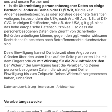
Changes
Sad Forever
Invisible Things
Julia
Modern Loneliness
Anzeige
Wir benötigen Ihre
Zustimmung, um den YouTube
Video-Service zu laden!
Wir verwenden einen Service eines
Drittanbieters, um Videoinhalte
einzubetten. Dieser Service kann
Daten zu Ihren Aktivitäten
sammeln. Bitte lesen Sie die