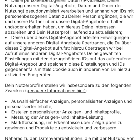
ihm nämlich so schlecht, wie noch nie zuvor. Er braucht,
wie es der Name des Songs schon sagt, einfach eine
Veränderung in seinem Leben. Er singt davon, dass er
seine Klamotten wegschmeißen will, die er sowieso
nicht mehr mag. Dass er seine Haare verändern und
vielleicht ein bisschen weniger Alkohol trinken sollte.
Anzeige
Die Release-Party seines Albums hat Lauv allerdings
gebührend gefeiert. Das sagen zumindest seine
Social-Media-Kanäle
. Den aufstrebenden Künstler aus
San Francisco würdigen wir mit dem Album der Woche.
Anzeige
Das ist die Tracklist