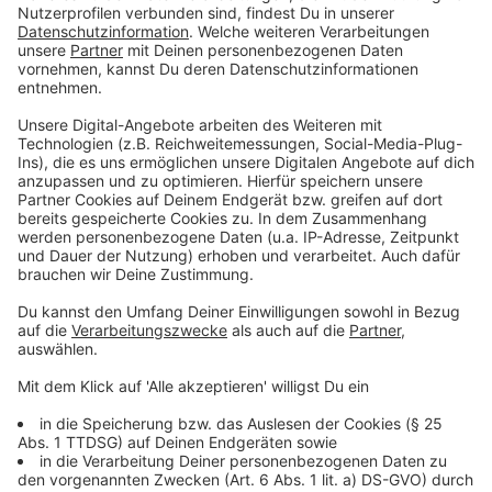
Anzeige
Drugs And The Internet
Fuck, I'm Lonely (featuring Anne-Marie)
Lonely Eyes
Sims
Believed
Billy
Feelings
Canada (featuring Alessia Cara)
For Now
Mean It (with LANY)
Tell My Mama
Sweatpants
Who (featuring BTS)
I'm So Tired... (with Troye Sivan)
El tejano (featuring Sofia Reyes)
Tattoos Together