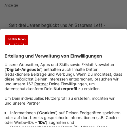
Anzeige
Seit drei Jahren beglückt uns Ari Staprans Leff -
besser bekannt als LAUV - immer wieder mit neuen
Hits, die Ohrwurmgarantie haben. Anfang März hat er
sein Album "How I'm Feeling" veröffentlicht - sein
erstes Album überhaupt. Anstatt es erst einmal sanft
mit, sagen wir mal zehn Songs, zu beginnen, hat er
direkt 21 Tracks draufgepackt.
Der Song "Changes“ bedeutet Lauv mit am meisten,
weil er darin verarbeitet, dass er sich verändern will
und auch muss.
Anzeige
In der Zeit, in der er "Changes" geschrieben hat, ging es