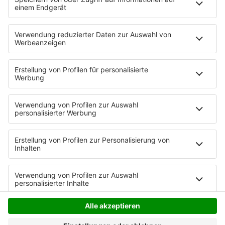
Details durch und stimmen Sie der
Nutzung des Service zu, um dieses
Video anzusehen.
Mehr Informationen
Lauv - Tattoos Together
Akzeptieren
Anzeige
powered by
Usercentrics Consent
Management Platform
Anzeige
Anzeige
Anzeige