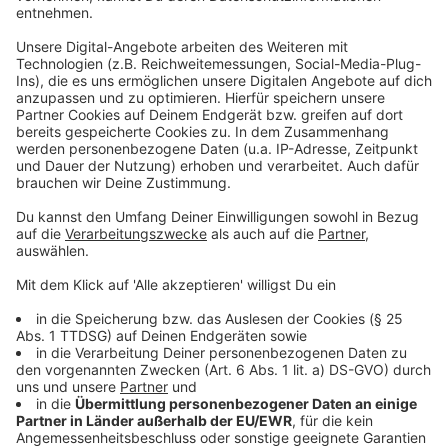
Hier könnt ihr euch das gesamte Album in voller Länge
anhören.
Anzeige
Anzeige
Michael Schultes Single: "Better Me"
Anzeige
Wir benötigen Ihre
Zustimmung, um den YouTube
Video-Service zu laden!
Wir verwenden einen Service eines
Drittanbieters, um Videoinhalte