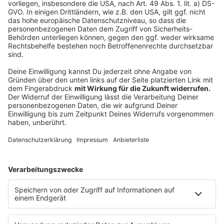
einzubetten. Dieser Service kann
Daten zu Ihren Aktivitäten
sammeln. Bitte lesen Sie die
Details durch und stimmen Sie der
Nutzung des Service zu, um dieses
Video anzusehen.
Mehr Informationen
Michael Schulte x R3HAB - Better Me (Official Music
Video)
Akzeptieren
Anzeige
powered by
Usercentrics Consent
Management Platform
Anzeige