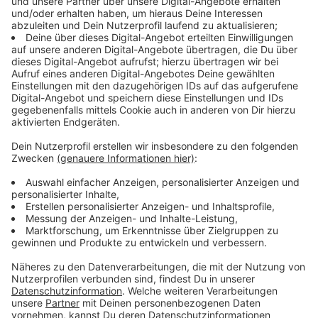
Darum gehts in Michael Schultes Album
"Remember Me"
Anzeige
Wie der Titel "Remember Me" es schon sagt, ist für
Schulte dieses Album auch eine Art
Bestandsaufnahme. Kann man sich an mich erinnern?
So eine Frage stellt sich jede/r irgendwann mal. Was
Schulte erreicht habe und hinterlasse, will er mit dem
Album aufklären. Und so zieht sich das über das
gesamte Album hinweg. Der Titeltrack erinnert an
seinen zu früh verstorbenen Vater, obwohl er es auch
gleichzeitig für seine Söhne geschrieben hat, mit der
Frage, an was sie in Zukunft denken, wenn es um Papa
Michael geht.