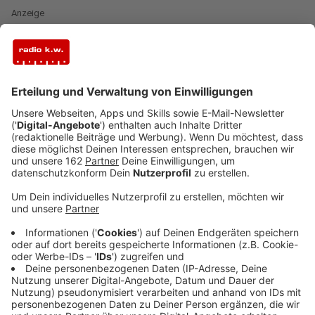
Anzeige
Vier Jahre lang saß Michael Schulte an "Remember
Me", seiner neuen Platte mit insgesamt 14 Songs.
Darunter klassischer Schulte-Pop, mit viel Kuschel-
und Schmuseelementen, aber gleichzeitig auch flotte
Dancemusik. Wie das bei Künstlern so typisch ist, hat
Schulte zu Beginn bei seinem Album sich gedacht,
"einfach machen" worauf er gerade Lust habe. Dazu
gehören Tracks wie "Bye Bye Bye", den er mit
YouNotUs zusammen geschrieben und performed hat.
Schulte Fans erster Stunde kommen
selbstverständlich auch auf ihre Kosten. Es ist eben
ein Mix aus verschiedenen Bereichen, die den
Geschmack vieler Leute treffen kann und soll.
Anzeige