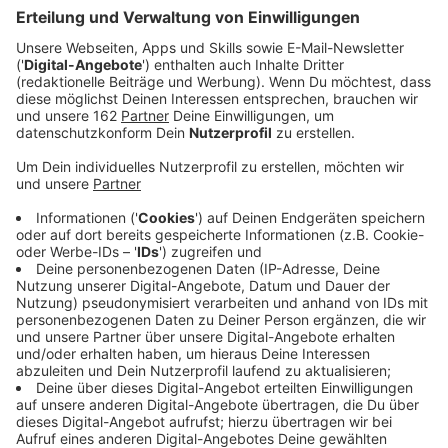
Anzeige
Pop-Ikone P!NK hat ihr neues Album "All I Know So
Far: Setlist" inkl. Live-Aufnahmen von P!NKs gelobter
"Beautiful Trauma World Tour 2019" veröffentlicht.
Die Platte enthält zudem ihre Hit-Single "Cover Me In
Sunshine" zusammen mit Tochter Willow als auch ihre
neue Single "All I Know So Far".
In den letzten Wochen glänzte P!NK in den USA auf
dem Cover des People Magazine und war Gast in
Shows wie "Ellen", "The Tonight Show mit Jimmy
Fallon". Sie erhielt außerdem den prestigeträchtigen
Icon Award bei den "2021 Billboard Music Awards".
In ihrer Karriere veröffentlichte P!NK seit ihrem Debüt
im Jahre 2000 acht Studioalben und ein Greatest Hits
Album, die sich weltweit mehr als 60 Millionen Mal