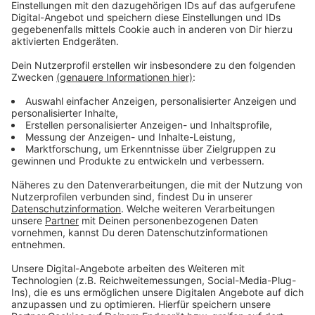
verkauften. Sie gehört zu den größten Künstlern des
Jahrtausends.
Anzeige
Wir benötigen Ihre
Zustimmung, um den YouTube
Video-Service zu laden!
Wir verwenden einen Service eines
Drittanbieters, um Videoinhalte
einzubetten. Dieser Service kann
Daten zu Ihren Aktivitäten
sammeln. Bitte lesen Sie die
Details durch und stimmen Sie der
Nutzung des Service zu, um dieses
Video anzusehen.