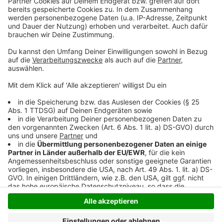
Mehr Informationen
P!NK - All I Know So Far
Akzeptieren
Anzeige
powered by
Usercentrics Consent
Management Platform
Anzeige
Anzeige
Anzeige
Anzeige