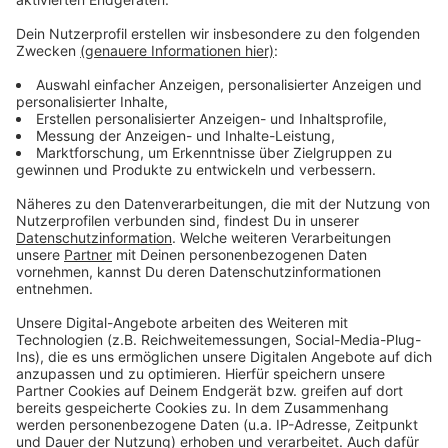
Wir verwenden einen Service eines
Drittanbieters, um Videoinhalte
einzubetten. Dieser Service kann
Daten zu Ihren Aktivitäten
sammeln. Bitte lesen Sie die
Details durch und stimmen Sie der
Nutzung des Service zu, um dieses
Video anzusehen.
Mehr Informationen
Alicia Keys - Underdog (Official Video)
Akzeptieren
Anzeige
powered by
Usercentrics Consent
Management Platform