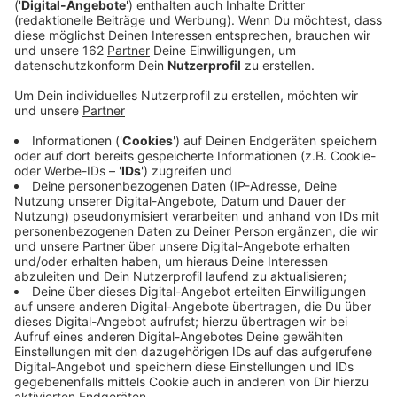
Single Nummer drei aus Alicia Keys kommenden Album
"ALICIA" ist ein echter Ohrwurm, der sich hartnäckig ins
Gehör windet. "In dem Song geht es darum, dass es
toll ist, dass wir alle unterschiedliche Geschichten
haben und dass wir nicht immer alles über unser
Gegenüber direkt wissen", sagt Alicia Keys. "Der Titel
'Underdog' weist aber auch schon darauf hin, dass es
irgendwie um Außenseiter geht. Und die sollten, egal
wie ihre Geschichte auch aussieht, akzeptiert werden
von der Gesellschaft."
Anzeige
Wir benötigen Ihre
Zustimmung, um den YouTube
Video-Service zu laden!