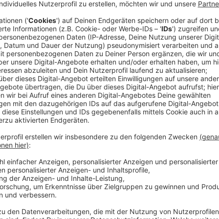
Erst ein neuer Vertrag mit dem "Warner Music"-Label
veröffentlichen: Für Alle Farben könnte es momentan
hat für seine neue Platte die bekannte Sängerin KI
mit dem Thema Trennungsschmerz oder auch besser 
das ist eine wichtige Botschaft, wird am Ende alles w
an.
Alle Farben hat zurzeit deutlich weniger zu tun, als ih
Beschäftigung ist er aber mit Sicherheit nicht. Denn
kocht Frans Zimmer sehr gerne und lässt es alle sei
wissen. Auf Instagram postet er beispielsweise ver
Gerichte.
Hier soll aber seine neue Single im Vordergrund steht.
besten Mix.
Anzeige