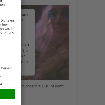
ustimmung, um
-Service zu
ervice eines
ideoinhalte
ce kann Daten zu
 Bitte lesen Sie
timmen Sie der
um dieses Video
.
onen
französischen Sängerin KIDDO: "Alright"
nsent Management