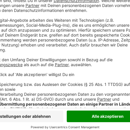
Wir benötigen Ihre Z
den YouTube Video
laden!
Wir verwenden einen S
Drittanbieters, um V
einzubetten. Dieser Servi
Ihren Aktivitäten sammeln.
die Details durch und s
Nutzung des Service zu, 
anzusehen
Mehr Informati
Die neue Single von Alle Farben - zusammen mit der 
Akzeptieren
Anzeige
powered by
Usercentrics Co
Platform