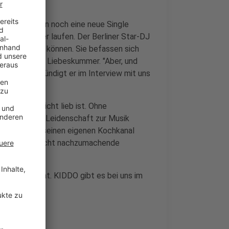
 und daraufhin noch eine neue Single
 nicht besser laufen. Der Berliner Star-DJ
DDO gewinnen können. Sie befassen sich
bekannt als Liebeskummer. "Aber, und
ieder gut", kündigt er im Interview mit uns
m auch vielleicht lieb ist. Ohne
 neben seiner Leidenschaft zur Musik
ne Fans über seinen eigenen Kochkanal
schiedene, leicht nachzumachende
 "Alright" feat. KIDDO gibt es bei uns im