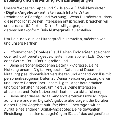
Anzeige
Heute Abend ist es wieder so weit: Die Gemeinde
Alpen verwandelt sich in eine Laufstrecke. Die
Leichtathletik-Gemeinschaft Alpen richtet zum 33.
Mal den Stadtlauf aus — wie immer am Mittwoch vor
Fronleichnam. Über 800 Anmeldungen sind bisher
eingegangen. Das ist ein neuer Rekord. Im
vergangenen Jahr waren es 754 Anmeldungen. Start
und Ziel liegen auf der Sportanlage am Schulzentrum.
Von dort führt die Strecke durch den Ortskern von
Alpen. Rund 40 Helferinnen und Helfer sorgen dafür,
dass alles reibungslos läuft.
Anzeige