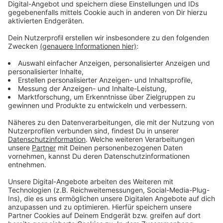
Zeitplan beim Stadtlauf Alpen — von Bambini
bis zehn Kilometer
Anzeige
Los geht es um 17 Uhr mit den Bambini-Läufen. Die
sind für die Kleinsten kostenlos. Um 17.30 Uhr folgt
ein Ein-Kilometer-Lauf für Schülerinnen und Schüler.
Um 18 Uhr startet der Zwei-Kilometer-Lauf. Ab 18.30
Uhr ist der Fünf-Kilometer-Lauf dran — inklusive
Firmenlauf. Den Abschluss macht um 19.30 Uhr der
Zehn-Kilometer-Lauf. Wer noch nicht angemeldet ist,
kann das noch tun — bis 60 Minuten vor dem jeweiligen
Start ist eine Online-Nachmeldung möglich. Dafür fällt
eine zusätzliche Gebühr von drei Euro an. Auch
Bürgermeister Ludger Staymann läuft heute mit — er
ist selbst Mitglied der LG Alpen. Insgesamt 14
Anmeldungen kommen aus dem Rathaus. Wegen der
Läufe durch den Ortskern gibt es zwischen 18 und 21