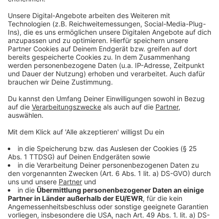
Impfen mit AstraZeneca ausgesetzt. Wie es jetzt mit
Zweitimpfungen weitergeht, ist nicht klar. Laut
Bundesgesundheitsminister Spahn werde nun erst
einmal die Entscheidung der Entscheidung der
Europäischen Arzneimittelbehörde abgewartet. Das
Land NRW hat eine Bürger-Hotline eingerichtet. Wer
Fragen zum Impfstopp mit AstraZeneca hat, kann sich
unter Telefon 0211 / 8555 informieren.
Anzeige
Dienstag bleibt das Impfzentrum an der
Niederrheinhalle geschlossen
Anzeige
Heute am Dienstag wird im Impfzentrum des Kreises