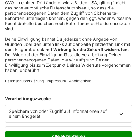
Wesel gar nicht geimpft. Dienstags wurden generell
keine Impftermine an über 80-jährige vergeben. Diese
werden bisher ausschließlich mit Biontech/Pfizer
geimpft. Heute waren allerdings Impfungen an
besonderen Berufsgruppen vorgesehen - zum Beispiel
die Feuerwehr. Diese finden nicht statt. Alle betroffen
würden per E-Mail informiert, heipt es vom Kreis.
Anzeige
Anzeige
Anzeige