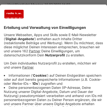
Veröffentlicht:
Montag, 15.03.2021 16:03
Anzeige
Deutschland impft vorerst nicht mehr mit
AstraZeneca. Damit hat das
Bundesgesundheitsministerium alle Impfzentren in
Deutschland kalt erwischt. Auch der Leiter des
Impfzentrums im Kreis Wesel, Dr. Michael Weyer, war
nicht vorab informiert und hat jetzt erst einmal alle
Impfungen mit AstraZeneca gestoppt. Gleiches gilt
für die anderen Stationen des Kreises. Impfungen mit
dem BioNTech Impfstoff sind nicht betroffen und
werden in der Priorisierungsgruppe der Ü-80-Jährigen
weiterhin vorgenommen. Alle anderen Termine -
insbesondere für die Beschäftigten an Grund- und
Förderschulen sowie Kitas - sind erst einmal nicht