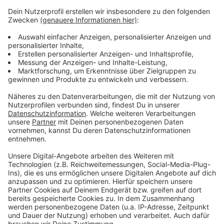
Wie wird euer Jahresstart 2024? Macht euch keine
Sorgen, alles wird gut! Auf rauer See braucht man
einen erfahrenen Kapitän, der einen in den sicheren
Hafen der guten Laune schippert. Atzes Mantra für ein
glückliches Leben: "Lass' mich mal machen." Also volle
Kraft voraus und viel Spaß bei Atze Schröders
Kaltstart 24.
Anzeige
Anzeige