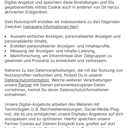
Anzeige
Atze Schröder - "Wat ne Woche" - Der
Podcast
Anzeige
Was macht der Künstler eigentlich, wenn er nicht auf
der Bühne oder vor der Kamera steht? Hier erfahren
wir es. Im Podcast "
Wat ne Woche
" erzählt Atze
Schröder die schönsten Geschichten, die lustigsten
Anekdoten, intime Geständnisse und haut natürlich
seine Lieblingspromis in die Pfanne, so wie wir ihn
kennen und lieben. Atze Schröder und sein ganz
persönlicher Wochenrückblick - so privat wie noch nie,
so lustig wie immer.
Anzeige