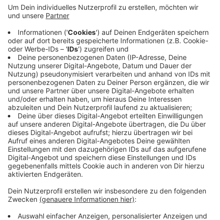
Anzeige
Emma und Ben waren in Dinslaken die beliebtesten
Vornamen 2019. Damit haben zumindest die Eltern von
Mädchen denselben Geschmack wie in Wesel. Und
auch die häufigsten Vornamen in Moers haben es in
Dinslaken in die Top Ten geschafft: Mia und Noah. Der
Trend zu kurzen Namen zeichnet sich hier ebenfalls ab.
Maximilian und Charlotte sind die einzigen Ausnahme.
Anzeige
Anzeige