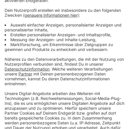
Gemeinden gegen die Online-Kriminalität wappnen: Die
Gemeinde Sonsbeck setzt auf die höchsten
Standards und beschäftigt sich regelmäßig mit dem
Thema Datenschutz um die vielen sensiblen
personenbezogenen Daten zu schützen. Auch die IT-
Abteilung der Stadt Moers bildet sich regelmäßig über
Schadsoftware weiter und hat eine eigene
Schutzsoftware. Einen erfolgreichen Cyberangriff
haben Stadt und Gemeinde noch nicht gehabt,
Versuche gab es aber schon öfter. Besonders
geschüzt ist das Kommunale Rechenzentrum
Niederrhein (KRZN) in Kamp-Lintfort.
Anzeige