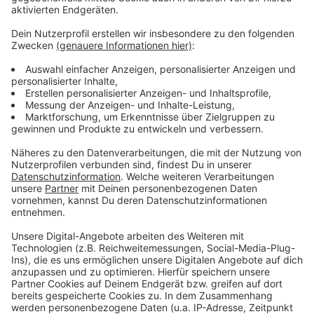
Anzeige
Über 4.000 der zuletzt noch rund 17.000 Galeria-
Mitarbeiter werden mit dem Umbau des Konzerns
wohl ihren Job verlieren. Der Stellenabbau trifft aber
nicht nur die Schließungsfilialen, sondern auch die
Konzernzentrale in Essen und die verbleibenden
Warenhäuser. Viele von ihnen sollen verkleinert werden.
Am Rande des Gläubigertreffens demonstrierten
deshalb rund 20 Galeria-Betriebsräte aus ganz
Deutschland.
Anzeige