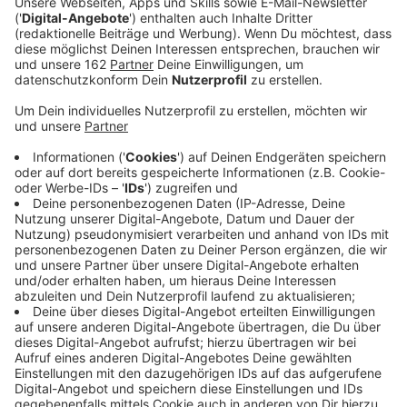
Anzeige
Die letzte große Warenhauskette in Deutschland
bekommt noch eine Chance. Die
Gläubigerversammlung hat dem Insolvenzplan zur
Rettung von Galeria Karstadt Kaufhof zugestimmt.
Damit verzichten die Gläubiger wie etwa Vermieter
oder Lieferanten auf Forderungen von rund einer
Milliarde Euro. Geplant ist, 47 der fast 130
Warenhäuser zu schließen. Der Weseler Kaufhof
gehört nicht dazu, er wird damit eine feste Größe in
der Innenstadt bleiben.
Anzeige
Gläubigerversammlung wurde von Demo
begleitet