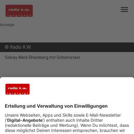
menu
Anzeige
©
Radio K.W.
Solvay Werk Rheinberg mit Schornstein
open_in_new
Teilen:
Auffahrunfall sorgte für Sperrung der
Xantener Straße
Am Samstagnachmittag hat es auf der Xantener
Straße in Höhe der Solvay-Werke gekracht. Dabei
wurden drei Menschen verletzt. Für die
Unfallaufnahme war die Straße dicht.