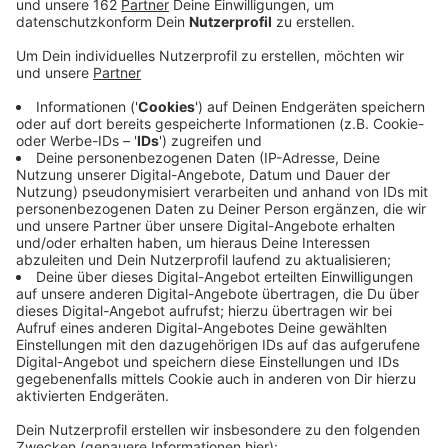
Veröffentlicht:
Sonntag, 01.12.2019 11:12
Anzeige
In Rheinberg hat es am Samstagnachmittag einen
Unfall in Höhe der Solvay-Werke gegeben. Eine 63-
jährige Alpenerin war auf der Xantener Straße in
Richtung Xanten unterwegs, als sie einen Rückstau an
der Graf-Luitpold-Straße übersah. Sie fuhr auf das
Auto eines 20-jährigen Alpeners auf. Durch den
Aufprall wurden außerdem zwei davor stehende Autos
zusammengeschoben. Drei Personen in den wartenden
Autos wurden bei dem Unfall leicht verletzt.
Insgesamt vier Autos wurden beschädigt - es
entstand Sachschaden in Höhe von ca. 30.000 Euro.
Für die Unfallaufnahme wurde die Xantener Straße
gesperrt und der Verkehr abgeleitet.