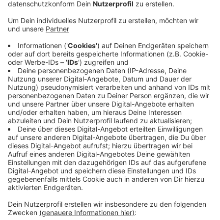
Veröffentlicht:
Donnerstag, 25.07.2019 08:21
Anzeige
Fünf Jahre hat es gedauert, aber jetzt könnte der
Personentunnel am Moerser Bahnhof bald fertig
werden. Nach Informationen der NRZ hat die Bahn
einen Zeitplan vorgelegt für den Einbau der Aufzüge
zu den Gleisen. Durch sie soll der Bahnhof endlich
barrierefrei werden. Demnach ist der Einbau bis Ende
September vorgesehen. Danach folgen noch die
Maschinentechnik und mehrere Abnahmen, so dass die
Aufzüge Anfang nächsten Jahres fahren sollen. Für
Behinderte, Menschen mit Kinderwagen oder Rädern
wäre das eine große Erleichterung.
Anzeige