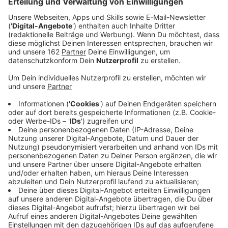
Anzeige
Die Weseler Arbeitsagentur startet heute eine
Veranstaltungsreihe für Jugendliche. In der
Woche der
Ausbildung
gibt es unter anderem Workshops,
Firmenpräsentationen und Elternabende. Sie finden
teils vor Ort, teils virtuell oder auch in Moers und
Kamp-Lintfort statt. Zum Auftakt werden in der
Arbeitsagentur verschiedene Stationen aufgebaut.
Berufsberater informieren dort zu Ausbildung, Studium
oder Berufsvorbereitung.
Anzeige
Auch digitale Veranstaltungen