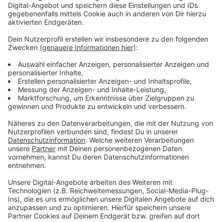
Anzeige
An den folgenden Tagen gibt es virtuelle
Elternveranstaltungen zu unterschiedlichen Themen,
sodass man hier seine Fragen bequem von zu Hause
aus klären kann. Die Veranstaltungen dauern jeweils ca.
eine Stunde.
14. März, 17.30 Uhr: Ausbildung und Karriere – 10
Fragen/10 Antworten
14. März, 14.00 Uhr: Inklusive Angebote der
Berufsberatung
15. März, 18.00 Uhr: Wege nach dem Abitur