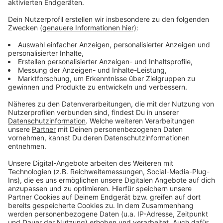
Unfallursache noch unklar
Anzeige
Die Polizei hat die Ermittlungen aufgenommen, warum
das Auto gebrannt hat. Ob ein technischer Defekt
oder Brandstiftung der Grund war, ist noch unklar.
Zeugen, die etwas Verdächtiges gesehen haben,
sollen sich beim Kriminalkommissariat 11 unter der
Telefonnummer 0203 2800 melden. Die Beamten
hoffen auf Hinweise aus der Nachbarschaft, um die
Ursache schnell klären zu können.
Anzeige