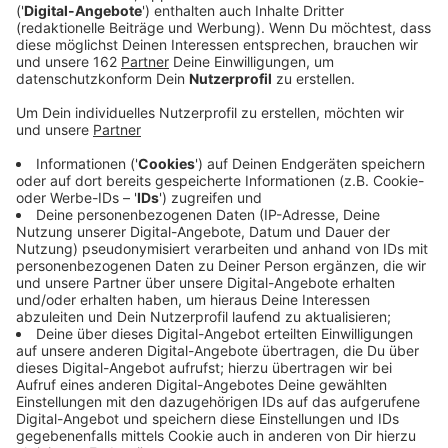
Veröffentlicht:
Dienstag, 28.10.2025 15:17
Anzeige
In Duisburg
Alt-Homberg
hat in der Nacht ein Auto auf
der Imbuschstraße gebrannt. Gegen 3:45 Uhr ist ein
geparkter Audi in Flammen aufgegangen. Die
Feuerwehr hat das Feuer schnell gelöscht. Durch die
starken Flammen sind auch ein VW und ein Toyota
beschädigt worden. Ein aufmerksamer Anwohner hatte
zuvor einen lauten Knall gehört und sofort die
Feuerwehr alarmiert. Die Straße war während der
Löscharbeiten kurzzeitig gesperrt.
Anzeige