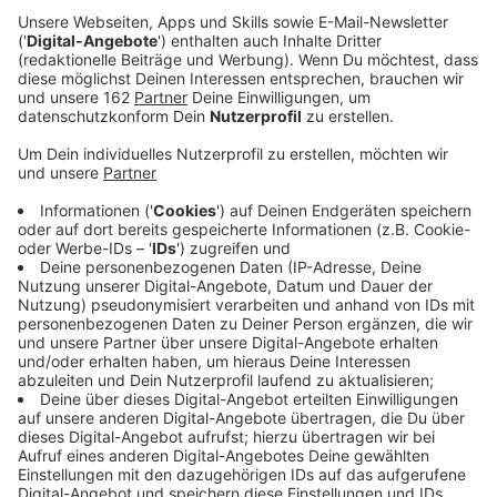
Anzeige
NRW ist in Sachen Staus besonders gebeutelt. Nach
neuster ADAC-Auswertung sind wir wieder
unangefochten deutsches Stauland Nummer 1. Mehr
als jeden dritten Stau in Deutschland gab es bei uns.
Am Niederrhein brauchten Autofahrer auf mehreren
Strecken starke Nerven. Die landesweit meisten
Staumeldungen wurden auf der A42 zwischen
Dortmund und Kamp-Lintfort gezählt - mit fast
14.000. Die längsten Staus an Kilometern (22.100) gab
es dagegen auf der A3 zwischen Oberhausen und Köln.
Daran dürfte das Kreuz Kaiserberg nicht unschuldig
sein.
Anzeige