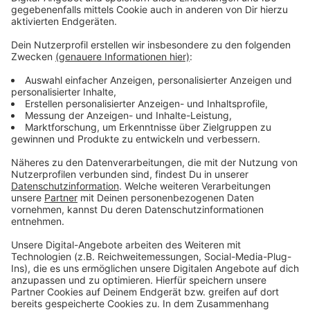
NRW hat bundesweit die meisten Baustellen
Anzeige
Auch auf der A40 zwischen Duisburg und Essen wurde
ein Spitzenwert in ganz NRW gemessen. Hier kamen
die meisten Staustunden je Autobahnkilometer
zusammen. Fast 290 waren es laut ADAC. Der Grund
für den Staufrust ist leicht zu finden. Im Schnitt wird
landesweit an über 600 Baustellen pro Monat
gearbeitet. Der November war dabei am stärksten
betroffen. Im vergangenen Jahr befanden sich bis zu
66 Prozent der bundesweiten Autobahnbaustellen in
Nordrhein-Westfalen. Zum Vergleich: Nur ca. 17
Prozent aller deutschen Autobahnkilometer liegen in
NRW.