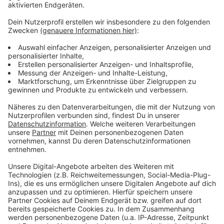
Anzeige
Wegen der Sperrung der Moerser Cölve-Brücke muss
ab Montag (25.10.) der Ersatzverkehr der
Nordwestbahn noch einmal angepasst werden.
Betroffen sind die Linie RB 31 und die RE 44. Es
werden Busse als Schienenersatzverkehr eingesetzt.
Wer kann, sollte auch auf andere Bahnlinien
ausweichen, z.B. den RE 42, die RB 35 oder die RB 33.
Ab dem 15. November sagt der VRR soll die
Nordwestbahn wieder normal zwischen Duisburg-
Rheinhausen und Moers pendeln.
Anzeige