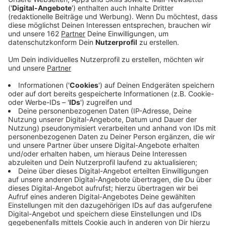
Veröffentlicht:
Freitag, 22.10.2021 09:22
Anzeige
Mit der Cölve-Brücke soll jetzt auf einmal alles ganz
schnell gehen. Seit dem Wochenende baut die Bahn
die Oberleitungen zurück. Für nächste Woche Montag
sind Bagger angekündigt, die die Brücke, die Moers-
Schwafheim mit Duisburg-Trompet verbindet,
abreißen sollen. Die Brücke ist für den Verkehr seit
Jahren gesperrt - seit Anfang des Monats durfte aber
auch die Bahn nicht mehr drunter her fahren. Darum
wird der Abriss jetzt auf einmal so dringend.
Anzeige
Fahrplanänderung ab Montag