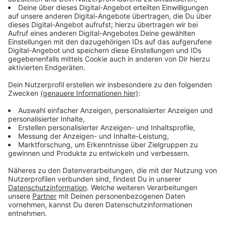
Dinslaken eine weitere Sperrung dazu. Die Brinkstraße
auf Höhe der Eisenbahnbrücke bleibt dann drei
Wochen lang dicht – bis zum 18. Mai. Die Bahn bricht
dort die alte Brücke ab und schiebt ein neues
Brückenbauwerk ein, das bereits neben der Baustelle
vorbereitet wurde. Autofahrer fahren in dieser Zeit
über die Otto-Brenner-Straße und die Oberhausener
Straße. Fußgänger und Radfahrer können die
Bahnstrecke über die Eisenbahnüberführung an der
Holtener Straße queren – dort ist allerdings nur die
Treppenanlage nutzbar, nicht die Rampen.
Anzeige
Alte Mittelstraße in Friedrichsfeld bis
Silvester gesperrt
Anzeige