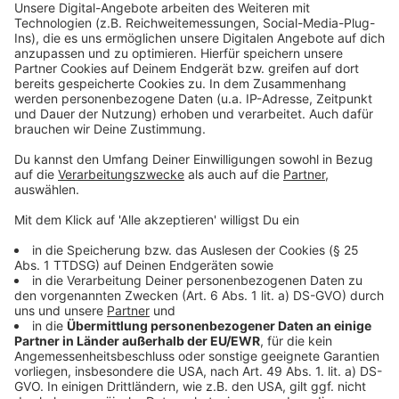
Ab dem 17. Mai folgt die dritte und längste Sperrung
im Zuge des Bahnausbaus. In Voerde-Friedrichsfeld
wird die Alte Mittelstraße an der Einmündung zur
Spellener Straße gesperrt – und das bis zum 31.
Dezember 2026. Die Bahn baut dort eine neue
Eisenbahnbrücke über die Spellener Straße. Der
Bereich wird außerdem als
Baustelleneinrichtungsfläche genutzt. Die Umleitung
für alle Verkehrsteilnehmer führt über die Frankfurter
Straße und die Spellener Straße. Anwohnerinnen und
Anwohner in allen drei Bereichen müssen sich
außerdem auf Baulärm einstellen. Eine Bahnsprecherin
sagt, der Einsatz modernster Geräte könne Lärm zwar
reduzieren, aber nicht vollständig vermeiden. Die Bahn
bittet die Betroffenen um Verständnis. Alle drei
Sperrungen sind Teil des großen Korridorausbaus
zwischen Emmerich und Oberhausen. Nach Abschluss