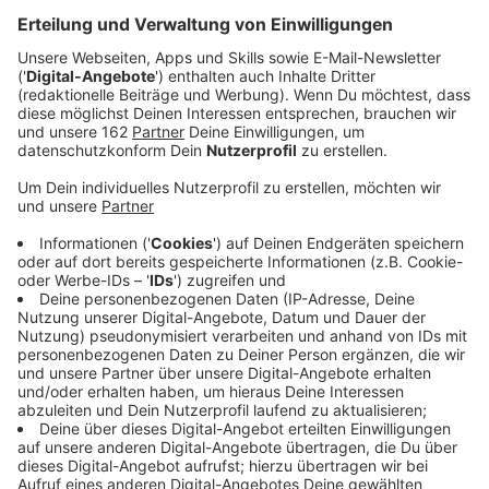
Bürgermeisterin Eislöffel hat jetzt außerdem die
Bahn angeschrieben, sich endlich auch um den
eigentlichen Bahnhof zu kümmern, dem die Stadt
nicht gehört.
Veröffentlicht:
Mittwoch, 06.01.2021 06:51
Anzeige
In einem Brief an die deutsche Bahn, fordert
Dinslakens Bürgermeisterin Eislöffel das Unternehmen
auf, sich endlich um den Dinslakener Bahnhof zu
kümmern. Seit fünf Jahren und etlichen Gesprächen
sei man keinen Schritt weiter. Das könnte sogar dazu
führen, dass Dinslaken bestimmte Mittel zur
Städtebauförderung nicht mehr rechtzeitig abrufen
kann, sagt sie. Vor drei Jahren wollte die Stadt das
Bahnhofsgebäude kaufen. Die Bahn hatte abgelehnt,