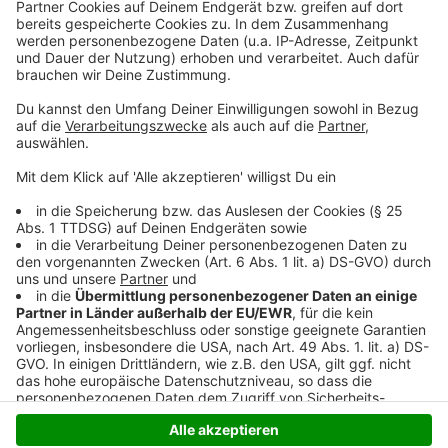
Bahnhofsvorplatzes gewonnen hatte, soll diesen
Auftrag offenbar aber wieder entzogen werden. Im
letzten Ausschuss für Stadtentwicklung hieß es - es
gäbe erhebliche Mängel
Anzeige
Anzeige
Anzeige