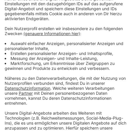
weil sie den Bahnhof selbst weiterentwickeln wollte.
Beschwerden gibt es immer wieder, u.a. über starke
Verschmutzung.
Anzeige
Auf dem Bahnhofsvorplatz soll sich dieses
Jahr aber bereits etwas tuen
Anzeige
Bis 2024 muss der Bahnhofsplatz in Dinslaken
barrierefrei sein. Für eine Umgestaltung soll in diesem
Jahr das Wendegleis der Straßenbahn entfernt und ein
Kehrgleis installiert werden. Dieser Umbau wird von der
DVG durchgeführt und soll im Herbst abgeschlossen
sein. Ein Architektenbüro, dass im Jahr 2015 einen
Wettbewerb zur Planung der Umgestaltung des