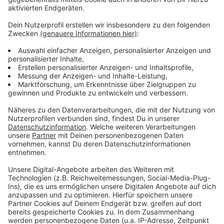
Anzeige
Die Stadt Rheinberg möchte die Arbeiten der Bahn
noch ergänzen. Sie plant etwa fünf Radboxen am
Bahnhof in Millingen. Sie sollen nicht neue
angeschafft, sondern vom Rheinberger Bahnhof
dorthin verlagert werden, schreibt die Zeitung.
Außerdem sollen an der Saalhoffer Straße zusätzliche
Fahrradbügel aufgestellt werden. Der Millinger
Bahnhof hatte im letzten Stationsbericht des VRR
schlecht abgeschnitten - vor allem in bei der
Barrierefreiheit. Insgesamt bekam er nur ein
"verbesserungswürdig".
Anzeige