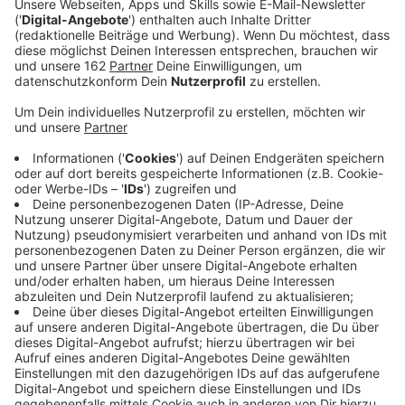
Anzeige
Der Bahnhof in Rheinberg-Millingen soll noch in diesem
Jahr umgebaut werden. Laut RP wurde er in die Liste
der Zukunftsbahnhöfe aufgenommen. Dabei handelt
es sich um ein Modernisierungsprogramm der
Deutschen Bahn. In Millingen soll etwa ein neuer
Bahnsteig auf der Nordseite der Gleise angelegt
werden. Hinzu kommen neue Zuwege, Sitzmöbel und
ein geschütztes Wartehäuschen. Auch der
bestehende Bahnsteig soll verschönert werden. Wie
viel dabei investiert wird, ist noch unklar.
Anzeige
Millingen schnitt im Stationstest des VRR
schlecht ab