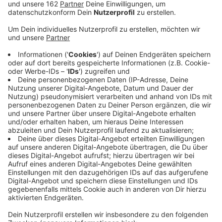
Veröffentlicht:
Samstag, 13.07.2019 10:16
Anzeige
Seit der Nacht ist die wichtigste Bahnstrecke im
Ruhrgebiet gesperrt. Zwischen Essen und Duisburg
wird die Deutsche Bahn in den Sommerferien acht
verschiedene Bauprojekte umsetzen. Auf der Strecke
ist ein Busverkehr als Ersatz eingerichtet. Zwischen
Duisburg und Düsseldorf-Flughafen werden außerdem
die Fernbahngleise gesperrt. Regionalzüge und
Straßenbahnen werden umgeleitet oder fallen ganz
aus. Der Hauptbahnhof in Mülheim ist vom Nah- und
Fernverkehr komplett abgeschnitten. Die Deutsche
Bahn ersetzt unter anderem Weichen und erneuert