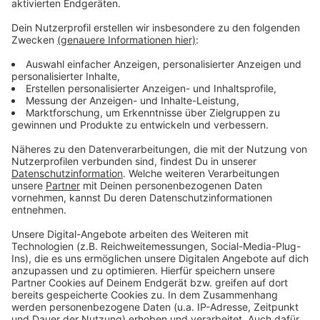
Video-Service zu laden!
Wir verwenden einen Service eines
Drittanbieters, um Videoinhalte
einzubetten. Dieser Service kann
Daten zu Ihren Aktivitäten
sammeln. Bitte lesen Sie die
Details durch und stimmen Sie der
Nutzung des Service zu, um dieses
Video anzusehen.
Mehr Informationen
Bastille, Alessia Cara - Another Place
Akzeptieren
Anzeige
powered by
Usercentrics Consent
Management Platform