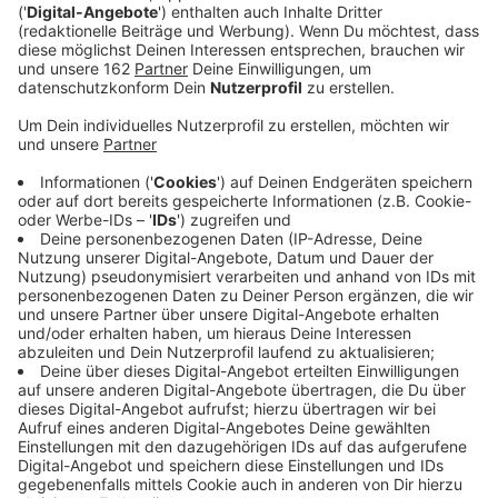
"Another Place" haben die Briten dann auch in der
Setlist gehabt. Der Song war von Anfang an als Duett
geplant so Sänger Dan Smith. "Ich wollte, dass die
Geschichte aus zwei Perspektiven erzählt wird.
Duette Machen wire her selten aber wir sind große
Fans von Alessia – ihrer Stimme und ihrer Art Songs zu
schreiben. Ich finde, sie wertet den Song nochmal
richtig auf." Fündig wurde die Band dann bei der
Kanadierin Alessia Cara. Das Ergebnis ab sofort im
besten Mix.
Anzeige
Wir benötigen Ihre
Zustimmung, um den YouTube