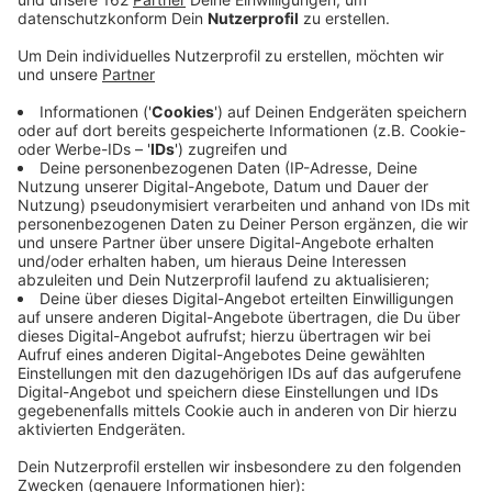
Veröffentlicht:
Mittwoch, 18.12.2019 06:50
Anzeige
Rund hundert Landwirte vom Niederrhein beteiligen
sich heute an Protesten in Holland. Sie haben sich
schon am frühen Morgen in kleineren Gruppen mit
Traktoren auf den Weg gemacht. In den Niederlanden
sind dann mehrere Demos geplant. Die Organisation
"Land schafft Verbindung" hat hier bei uns zur
Unterstützung aufgerufen. Die Bauern wehren sich
gegen hohe EU-Auflagen und fordern mehr
Mitspracherecht. Als Zeichen der Solidarität kann es
am Nachmittag auch zu kleinen Mahnwachen bei uns
im Kreis kommen. Mit Verkehrsproblemen ist laut den
Organisatoren nicht zu rechnen.