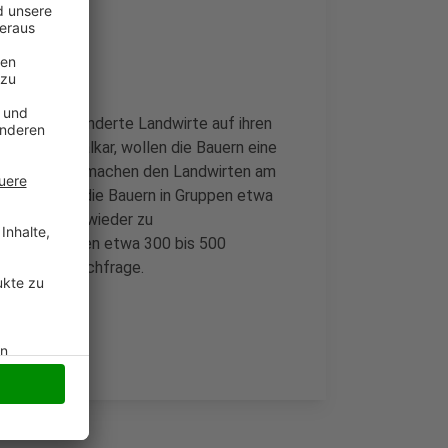
e wieder hunderte Landwirte auf ihren
ehmen in Kalkar, wollen die Bauern eine
Verordnungen machen den Landwirten am
rüh morgens die Bauern in Gruppen etwa
, könnte es wieder zu
rwartet werden etwa 300 bis 500
Radio K.W.-Nachfrage.