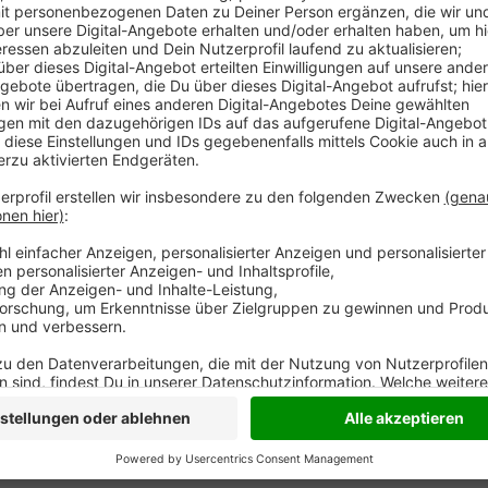
Anzeige
Nach den Bauernprotesten letzte Woche rücken heut
Traktoren aus. Wegen eines Treffens von Agraruntern
weitere Chance ergreifen gehört zu werden. Neue 
Niederrhein das Leben schwer, heißt es. Wenn sich f
von Brünen und Sonsbeck Richtung Kalkar aufmachen
Verkehrsbehinderungen bei uns kommen. In Kalkar e
Landwirte, sagte ein Sprecher der Organisation auf 
Anzeige