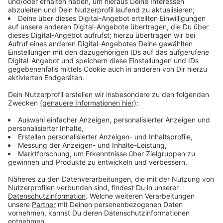
Planfeststellungsbeschluss genehmigt. Noch bis
Mitte Mai ist eine Klage gegen den Beschluss möglich.
Anzeige
Rhein und Momm-Niederung werden
untertunnelt
Anzeige
Das Teilstück zwischen Voerde und Rheinberg ist elf
Kilometer lang. Auf freiem Feld verlegt Amprion die
Kabel in offener Bauweise – also mit Erdaushub.
Anders sieht es am Rhein und an der Momm-Niederung
aus. Dort kommt das Tunnelverfahren zum Einsatz, um
Natur und Grundwasser zu schützen. Baumaschinen
werden dort nur an gesicherten Flächen betankt.
Außerdem kommen biologisch abbaubare