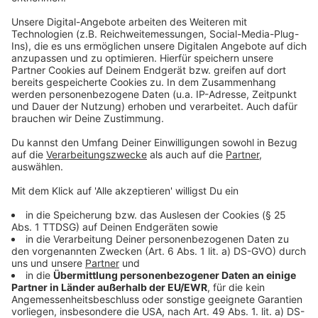
Betriebsstoffe zum Einsatz. Ein
Grundwassermonitoring begleitet die gesamten
Arbeiten. Die Stromversorgung bleibt während der
Bauzeit durchgehend stabil. Fertig sein soll die
Verbindung im Jahr 2031 – sie ist Teil der rund 53
Kilometer langen Stromtrasse von Wesel bis nach
Osterrath bei Meerbusch.
Anzeige
Informationen für Anwohner
Anzeige
Wo es zu Straßensperrungen kommt, kündigt Amprion
das rechtzeitig an. Dafür gibt es einen eigenen Bau-
Newsletter – den „Bau-Newsletter Rheinquerung".
Wer sich einträgt, bekommt aktuelle Infos direkt per