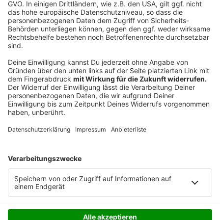
E-Mail. Alle Arbeiten laufen in Abstimmung mit den
betroffenen Grundstückseigentümern und den
zuständigen Behörden. Eine ökologische
Baubegleitung ist durchgehend dabei, heißt es.
Weitere Infos gibt es auf der
Projekt-Homepage von
Amprion
.
Anzeige
Anzeige
Anzeige