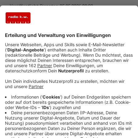
Veröffentlicht:
Dienstag, 05.05.2026 09:08
Anzeige
Zwischen Voerde und Rheinberg rollen die Bagger an.
Der Übertragungsnetzbetreiber Amprion startet die
eigentlichen Bauarbeiten für eine neue
Erdkabelverbindung. Die Vorbereitungen sind
abgeschlossen – Gehölzschnitte und sogenannte
Vergrämungsmaßnahmen haben bereits
stattgefunden. Dabei geht es darum, Vögel
rechtzeitig von den Arbeitsflächen fernzuhalten. Jetzt
richtet Amprion die Baustellen entlang der Trasse ein
– dazu kommen die Zufahrtswege. Gleichzeitig
beginnen die Vorbereitungen für die Tunnelbauwerke
an der Momm-Niederung. Die Bezirksregierung
Düsseldorf hat das Projekt Mitte April per