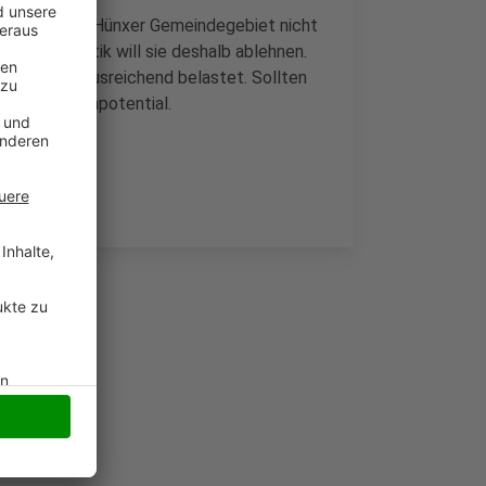
dann wäre das Hünxer Gemeindegebiet nicht
rs. Die Politik will sie deshalb ablehnen.
link schon ausreichend belastet. Sollten
rmes Gefahrenpotential.