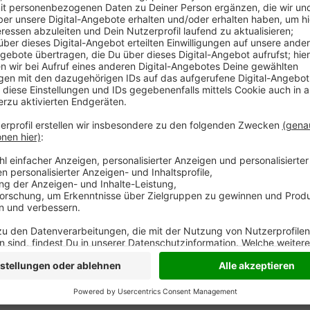
Amprion favorisiert aktuell die Trasse über Rees - 
betroffen. Bei beiden Alternativtrassen wäre das ande
Die Hünxer sehen sich durch den Pipelinebau von Zee
sich beide Trassenverläufe kreuzen, sei das ein eno
Anzeige