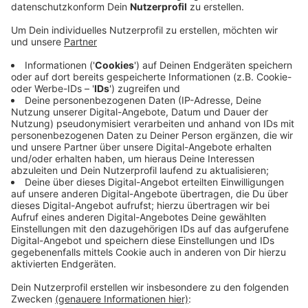
Prämien verzichtet.
Veröffentlicht:
Donnerstag, 12.12.2019 07:15
Anzeige
Der Stahlrohrproduzent Benteler will in Dinslaken bis
zu 90 Stellen streichen. Das Werk Bottrop soll sogar
ganz geschlossen werden. Hier sollen bis 2022 mehr
als 250 Stellen abgebaut werden. Das soll
sozialverträglich passieren, also z.B. über
Abfindungsprogramme oder Altersteilzeit. Der
Betriebsrat in Dinslaken fühlt sich hintergangen. Um
die Standorte zu sichern, hatten die Mitarbeiter
zuletzt auf Urlaubsgelder und Prämien verzichtet und
Mehrarbeit geleistet.
Anzeige