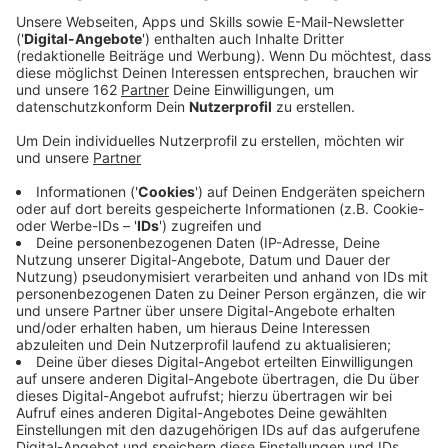
Anzeige
Obwohl die ständige Impfkommission keine
grundsätzliche Empfehlung gibt, soll es bald
deutschlandweit ein Impfangebot an alle ab 12 Jahren
geben. Darauf haben sich gestern die
Gesundheitsminister der Länder verständigt. Bei uns im
Kreis Wesel haben die Impfungen für Kinder ab 12
bereits letzte Woche begonnen. Nach einem
Vorgespräch mit einem Kinderarzt oder eine
Kinderärztin. An den Impfzentren in Wesel und Moers
und auch bei einer mobilen Impfaktion in Hünxe wurden
insgesamt schon 500 Kinder und Jugendliche geimpft,
heißt es.
Anzeige