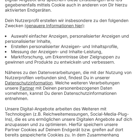
Mobile Impfaktion geht weiter
Anzeige
In Neukirche-Vluyn auf dem Hindenburgplatz wird
heute zwischen 10 und 15 Uhr ohne Termin weiter
geimpft. Dort ist allerdings kein Kinderarzt anwesend.
Das Impfzentrum in Moers hat heute am Dienstag
geschlossen. In Wesel an der Niederrheinhalle ist
heute das Impfen ohne Termin ab 8 Uhr möglich - in
der Zeit von 14 bis 20 Uhr auch an Kinder.
Hier gibt es die aktuelle Öffnungzeiten der beiden
Impfzentren.
Zu den Standorten der mobilen
Impfaktion im Kreis Wesel geht es hier.