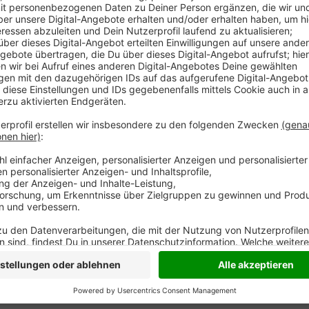
Am Sonntagmorgen (10.05.) hat die Polizei das entd
Schriftzüge wohl aufgesprüht. Teilweise seien auch p
sucht jetzt nach Zeugen - wenn ihr etwas gesehen 
direkt an die Polizei in Duisburg wenden - unter der
0
Anzeige