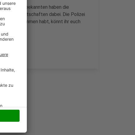
eckt - die Unbekannten haben die
olitische Botschaften dabei. Die Polizei
oder mitbekommen habt, könnt ihr euch
203-2800.