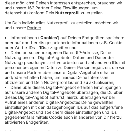
Anzeige
Die Ossenberger dürfen in Zukunft wieder ans
Rheinufer.
Naturschutzbehörde, Biologische Station,
die Stadt Rheinberg und die Bürgerinitiative
"Contra
Rheinuferverbot" haben einen Kompromiss gefunden.
Im Naturschutzgebiet am Rhein in Rheinberg-
Ossenberg soll ein Rundweg für Spaziergänger
angelegt werden, als Zugang eine Treppe am Deich.
Das sogenannte "Besucherlenkungskonzept" verbietet
aber auch weiterhin das Grillen, Picknicken oder Zelten
in der Rheinaue. Die Besucher müssen auf den Wegen
bleiben und ihre Hunde anleinen. Bis zur Umsetzung
des Konzeptes kann es aber noch dauern. Mit der
Planung kann wohl erst im kommenden Jahr begonnen
werden, mit dem Treppenbau 2022.
Die Ranger des RVR hatten in Ossenberg zuletzt