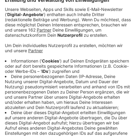
wird gearbeitet.
Veröffentlicht:
Dienstag, 14.10.2025 14:12
Anzeige
In Voerde-Friedrichsfeld sind Autofahrer durch den
Betuwe-Ausbau besonders gestraft. Gleich unter zwei
Brücken sorgen die Arbeiten der Bahn auf wichtigen
Straßen für Engpässe. Für die Poststraße steht dabei
bald auch wieder die nächste Sperrung an. Starten soll
sie laut NRZ allerdings doch nicht schon diesen Monat,
sondern im November. Drei Wochen sollen Autofahrer
dann nicht mehr durchkommen. Nötig ist das einmal
mehr, weil im Bereich der Unterführung ein besonderes
Gerüst aufgebaut werden muss.
Hier geht es zum
vollständigen NRZ-Artikel.