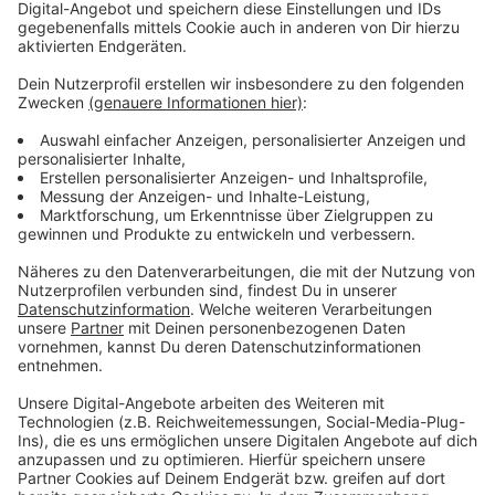
Anzeige
Zwischen Voerde und Wesel bündeln sich die
Betuwe-Arbeiten
Anzeige
Die anderen Brückenarbeiten für das dritte Gleis auf
der Güterzugstrecke betreffen die Spellener Straße.
An der Unterführung sind aber zur Zeit keine
Sperrungen geplant, so eine Bahnsprecherin
gegenüber der Zeitung. Eine Parallel-Sperrung beider
Unterführungen in Friedrichsfeld soll es auch künftig
nicht geben. Zwischen dem Voerder Stadtteil und
Wesel liegt gerade der Schwerpunkt der Betuwe-
Arbeiten. Auch der Zugbetrieb läuft deshalb seit