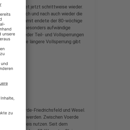
usen startet jetzt schrittweise wieder.
gen folgen nach und nach auch wieder die
l gesperrt. Damit endete der 80-wöchige
der Zeit viele besonders aufwändige
en immer wieder Teil- und Vollsperrungen
. Die nächste längere Vollsperrung gibt
ischen Voerde-Friedrichsfeld und Wesel.
bgeschlossen werden. Zwischen Voerde
eue dritte Gleis nutzen. Seit dem