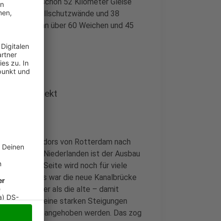
rzugstrecke schon 52 Kilometer Gleise
er neue Schallschutzwände und 38
en Arbeiten an über 60 Weichen und 45
s Großprojekt
verkehrskorridors von Rotterdam nach
rück. In den Niederlanden ist der Ausbau
f deutscher Seite wird noch für viele
erung bei uns war die neue Kanalbrücke
lb Meter höher als die alte – damit
 Güterzüge keine starken Steigungen
tern komplett angehoben werden. Das zog