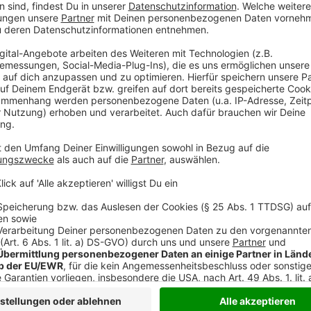
Spatenstich 2017 hat die Bahn für die Betuwe-Güte
neu- oder umgebaut, außerdem knapp zwölf Kilomet
Kilometer neue Oberleitungen errichtet. Hinzu komm
Brücken entlang der Strecke.
Anzeige
Jahrzehnte im Rückstand – ein europäische
Anzeige
Die Betuwe-Strecke ist Teil des europäischen Güter
Genua. Die Pläne dafür gehen auf die 1990er Jahre zu
bis zur deutschen Grenze bereits seit 2007 fertig. Au
Jahre gebaut. Eine besondere technische Herausford
über den Wesel-Datteln-Kanal. Sie ist jetzt andertha
größere Schiffe darunter durchpassen. Weil schwere
vertragen, mussten die Gleise auf mehreren Kilome