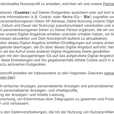
Der Zugverkehr zwischen Emmerich, Wesel und Oberha
Heute rollen schon die Fern- und Güterzüge. Ab mor
Regionalzüge. Rund einen Monat war die Strecke vol
Baumarathon für das dritte Gleis. Die Bahn hatte in 
Arbeiten für den Betuwe-Ausbau gebündelt. Die hatt
nötig gemacht. Jetzt haben Zugpendler erstmal Ruhe
es erst wieder im November.
Anzeige
Zwischenetappe auf einer langen Baustelle
Anzeige
Schwerpunkt des Baumarathons war der Abschnitt zw
Hier konnten rund 60 Prozent der Ausbauarbeiten a
und Dinslaken können Züge jetzt auch erstmals das n