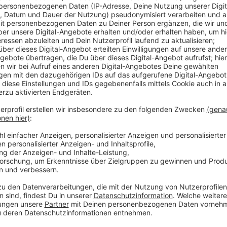
In Moers geht die Investorensuche für das alte Fina
das Land als Eigentümer das Bieterverfahren gestar
Monats. Dabei geht es nicht nur um die höchste Sum
einige Vorgaben erfüllen. Wie viele Angebote eingegan
wartet dringend auf die geplanten neuen Wohnungen
Lage. Zuletzt gab es Vorstöße aus der Politik, dass s
große Bedeutung, die Fläche eigenständig zu gestal
Anzeige
Grundstück liegt seit sieben Jahren brach
Anzeige
Die Pläne für das frühere Finanzamt-Areal waren sch
vorherige Investor doch noch abgesprungen ist. Er
geplant. Mittlerweile hat die Stadt das Konzept no