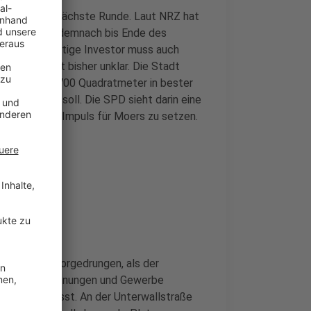
nzamt in die nächste Runde. Laut NRZ hat
tet. Es läuft demnach bis Ende des
me. Der künftige Investor muss auch
gen sind, ist bisher unklar. Die Stadt
 auf den 11.700 Quadratmeter in bester
ie mitbieten soll. Die SPD sieht darin eine
ten und neue Impuls für Moers zu setzen.
onmal weit vorgedrungen, als der
 hatte 140 Wohnungen und Gewerbe
chmal angepasst. An der Unterwallstraße