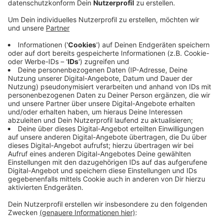
Veröffentlicht:
Dienstag, 20.06.2023 16:34
Anzeige
Die beliebte Personen- und Fahrradfähre "Keer Tröch"
pendelt in den Sommerferien auch donnerstags
zwischen Bislich und Xanten. Die Fähre pendelt wie
üblich zwischen 10 und 19 Uhr. Das hat der
Heimatverein Bislich bekanntgegeben. Nur montags
und dienstags gibt es keine Fährverbindung. Die
einfache Fahrt mit Fahrrad kostet 2 Euro 50. Die
Fährsaison endet am 29.Oktober.
Fahrzeiten in den Sommerferien: Mittwoch bis
Sonntag zwischen 10 und 19 Uhr
Anzeige