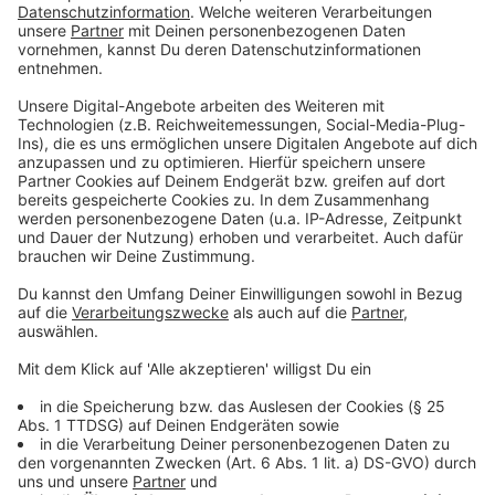
Online-Shopping - auf
Fakeshops
rein. Die
Verbraucherzentrale bietet einen kostenlosen
Fakeshop-Finder
an, bei dem man die jeweilige
Adresse eingegeben und sehen kann, ob diesem
Shop, der gerade besonders günstig Dinge
anbietet, vertraut werden darf.
Manchmal sind Sachen gar nicht günstiger, obwohl
es angeblich Rabatte gibt, denn oft ändern sich
Angebote innerhalb von 24 Stunden. Preise
sollten mit klassischen
Vergleichsportalen
unbedingt verglichen werden, damit der
günstigste Preis am Ende auch wirklich gefunden
wird.
Etwas, das auch zu solchen Shoppingtagen
gehört, ist ein
Balken
oder eine
Uhr
, die anzeigt,
dass das Angebot nur begrenzt gültig ist, es
möglicherweise nur noch wenige Exemplare gibt.
Die Verbraucherzentrale weiß: Potentielle
Käuferinnen und Käufer sollen so
unter Druck