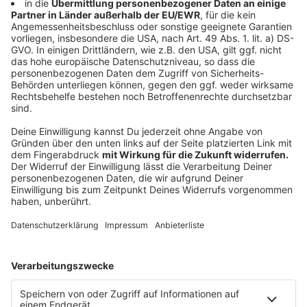
gesetzt werden und zum "Kauf gezwungen"
werden. Das muss nicht sein.
Gekaufte Sachen können immer zurückgegeben
werden, wenn etwas nicht stimmt oder es doch
generell zu teuer war. Diese Sachen können
bis zu
14 Tage
nach dem Kauf zurückgegeben werden.
Einen
Grund
muss man dafür nicht nennen.
Cookies regelmäßig löschen und sparsam mit
Daten
sein, ist ein weiterer Tipp der
Verbraucherzenrale
. Denn immer mehr
Unternehmen wissen, wie sich die potenzielle
Kundschaft informiert und was sie in der digitalen
Welt tut. Ihre Angebote und Preise stellen sie
anhand der gesammelten Daten entsprechend
zusammen. Im Online-Shop
#wasistdeinpreis
kann
man ausprobieren, wie das funktioniert. Welche
Produkte kriegen wir überhaupt noch zu Gesicht
und was kosten sie?