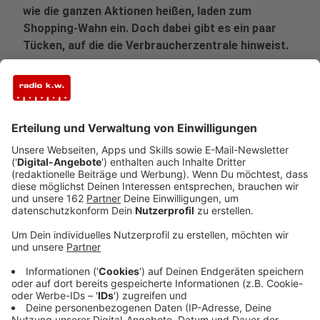
wie die ganzen Aktionen heißen, laden zum
Shopping-Wahn ein. Doch dabei gibt es ein paar
Tücken, auf die die Verbraucherzentrale hinweist.
Veröffentlicht:
Donnerstag, 28.11.2024 08:12
Anzeige
Das iPhone plötzlich mehrere hundert Euro günstiger,
die absolute Traum-Uhr wird mit 50 Prozent Rabatt
angeboten und der Thermomix ist an Black Friday auch
billig zu bekommen. Überall werden Kundinnen und
Kunden rund um die Rabattwochen mit Black Friday,
Cyber Monday oder einer generellen Black Week mit
massiven Preissenkungen gelockt. Das ist der
Eindruck, den die oft auffälligen Werbungen machen.
Es könnte alles so einfach sein - ist es aber an
mancher Stelle nicht, wie die
Verbraucherzentrale