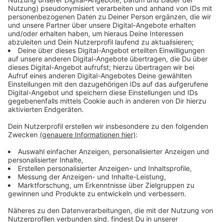
ganz genau weiß.
Anzeige
©
picture alliance/dpa | Fabian Sommer
Der Shoppingwahn nimmt im November deutlich an
Fahrt auf. Das Weihnachtsfest steht vor der Tür.
Anzeige
Fünf Tipps für ein sicheres Shopping-
Erlebnis
Anzeige
Immer wieder fallen Menschen - vor allem beim