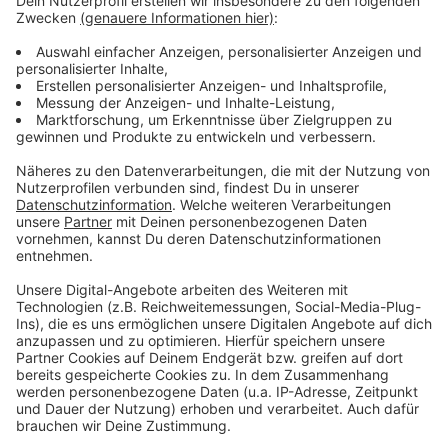
Deshalb läge der wirtschaftliche Vorteil jedenfalls
nicht ohne weiteres auf der Hand. Dass die Stadt die
konkreten wirtschaftlichen Folgen ihres jahrelangen
Nichtstuns nicht beziffern könne, sei nachvollziehbar.
Aber der Versuch, den Steuerzahlern einzureden, dass
es vielleicht gar keinen Schaden gebe, sei ärgerlich, so
der Bund.
Anzeige
Goldener Spazierstock beim VRR
Anzeige
Das vorzeitige
Ausscheiden eines Vorstandsmitglieds
des Verkehrsverbundes Rhein-Ruhr (VRR)
wird die
Steuerzahler nach Berechnungen ihrer
Interessenvertretung mindestens 700.000 Euro