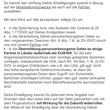
kosten. Zwar sollen persönliche Verfehlungen der
Grund für den Abgang sein, die aber wohl nicht für eine
Kündigung des noch dreieinhalb Jahre laufenden
Vertrags taugten. Die Steuerzahler hätten ein Recht
darauf zu erfahren, was dieser vorzeitige Abgang
koste - der VRR reagiere darauf aber mit
Heimlichtuerei und habe die Kosten bislang nicht
beziffert, so die Kritik.
Anzeige
©
picture alliance/dpa | Roland Weihrauch
Anzeige
Jüdisches Museum in Köln
Anzeige