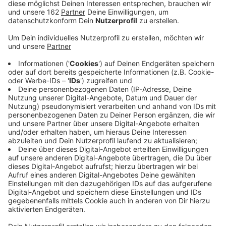
Anzeige
Telefonie in Aachen
Anzeige
Die Stadt Aachen hat fast 20 Jahre lang mit alten
Telefonverträgen telefoniert, ohne zu prüfen, ob sie
durch eine Neuausschreibung viel Geld hätte sparen
können. Das rügte erst das städtische
Rechnungsprüfungsamt und nun auch der
Steuerzahlerbund. Als Grund für die Treue zum
Altvertrag gab die Stadt - neben Personalmangel - die
Komplexität der Telefondienstleistung durch
"regelmäßige Auslandstelefonie ins Dreiländereck und
zum Beispiel auch durch Rufumleitungen für im
Ausland wohnende Mitarbeiter" an.