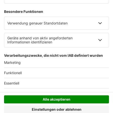
Landesbetrieb Straßen.NRW gesperrt - aus
Sicherheitsgründen. Ein den Vorschriften
entsprechender Fußweg sei nun in Planung - für
Kosten zwischen 100.000 und 200.000 Euro.
Anzeige
Anzeige
Anzeige
Anzeige