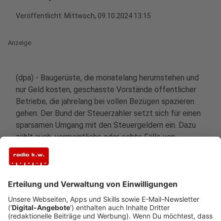
Veröffentlicht:
Mittwoch, 09.10.2024 13:15
Anzeige
(dpa) - Baugerüste, die monatelang herumstehen und
nur Geld kosten, geschasste Vorstände öffentlicher
Betriebe, die jahrelang bei vollen Bezügen spazieren
gehen: Der Bund der Steuerzahler setzt sich für einen
sparsamen Umgang mit den Steuergeldern ein. Dazu
zählt auch, vermeintliche oder echte Fälle von
Steuerverschwendung im jährlich erscheinenden
Schwarzbuch "Die öffentliche Verschwendung"
anzuprangern.
Wir stellen euch einige Beispiele aus Nordrhein-
Westfalen vor.