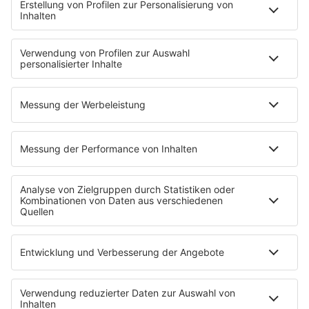
33,7 Millionen Euro gedeckelt. Damit steige der
städtische Eigenanteil von 28,8 auf mehr als 156
Millionen Euro. Eine finanziell angeschlagene Stadt wie
Köln dürfe sich auf solche Großprojekte mit
unkalkulierbaren Risiken nicht einlassen, so der Bund.
Anzeige
Teurer Fußweg in Wachtberg
Anzeige
Für nur 300 Euro hat die
Gemeinde Wachtberg
im
Rhein-Sieg-Kreis unbürokratisch und pragmatisch einen
rund 70 Meter langen Schotterweg angelegt, damit
Fußgänger nicht länger am Fahrbahnrand einer
Landesstraße neben 100 Stundenkilometer schnellen
Autos laufen müssen. Prompt wurde der Weg vom