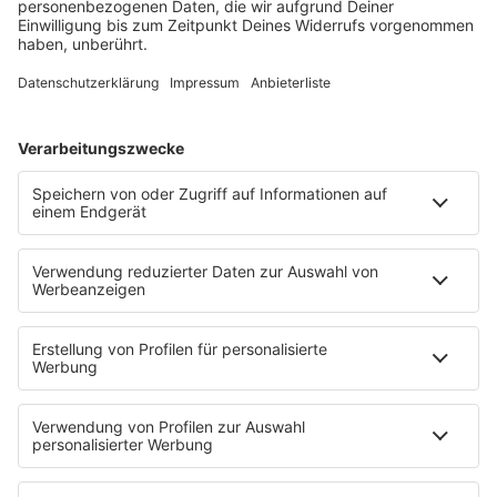
Nicht zum ersten Mal beschäftigt sich der
Steuerzahlerbund mit dem
Jüdischen Museum in Köln
.
Inzwischen seien die Kosten für das Museum und den
unterirdischen Rundgang von 48 auf 190 Millionen Euro
gestiegen. 2.000 Jahre Kölner Stadtgeschichte sollen
in einem 600 Meter langen unterirdischen Rundgang
namens
"Miqua"
erlebbar werden. Gezeigt werden
sollen die Überreste eines römischen
Statthalterpalasts, eines mittelalterlichen jüdischen
Viertels und eines Goldschmiedeviertels. Der
Eröffnungstermin Ende 2019 sei inzwischen auf Ende
2027 verschoben worden.
Eine ganze Reihe von Faktoren hätten die Kosten in
die Höhe getrieben. Für Köln, das auf einen
Schuldenstand von sechs Milliarden Euro zusteuere,
sei das fatal: Die Fördersumme des Landes sei bei