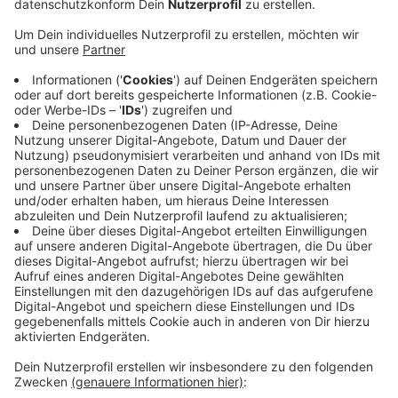
Anzeige
Nach der Wahl von Armin Laschet als neuen CDU-
Vorsitzenden, sind die Reaktionen der CDU-Politiker
aus dem Kreis Wesel positiv. Im Gespräch mit den
lokalen Zeitungen, wie NRZ und RP haben sich z.B. die
Dinslakener Bundestagsabgeordnete Sabine Weiss
oder die Landtagsabgeordnete Charlotte Quick aus
Hamminkeln gefreut. Alle blicken gespannt in die
Zukunft. Dabei geht es bei den Parteimitgliedern
gerade offenbar weniger um die Kanzler-Frage, als um
das Zusammenspiel in der Partei und wie es politisch
in der Partei nach Merkel weitergeht.
Anzeige