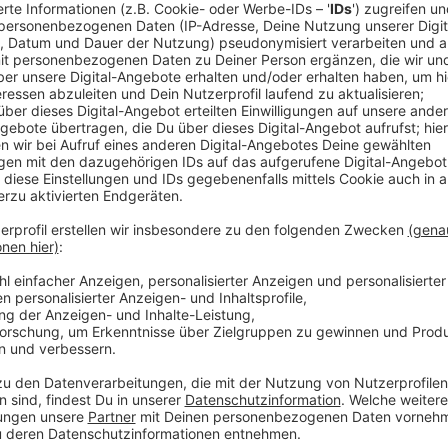
Anzeige
Der Weseler Bahnhof soll zu einem Knotenpunkt werd
Münsterland. Sie verspricht sich davon nicht nur wirt
auch der Wohnort Wesel werde attraktiver. Nicht zul
als die Straße. Die B 58 als Hauptverkehrsschlagade
ist jetzt schon überlastet.
Allerdings wird eine mögliche Realisierung mindeste
müsse man anfangen, so CDU - Bürgermeisterkandid
Anzeige
150tausend Euro aus Berlin
Anzeige