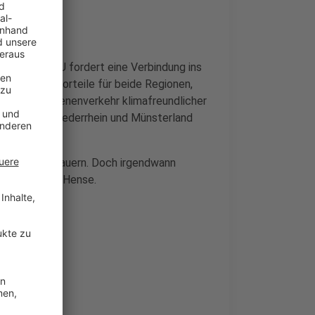
en. Das CDU fordert eine Verbindung ins
schaftliche Vorteile für beide Regionen,
etzt ist Schienenverkehr klimafreundlicher
r zwischen Niederrhein und Münsterland
ns 15 Jahre dauern. Doch irgendwann
at Sebastian Hense.