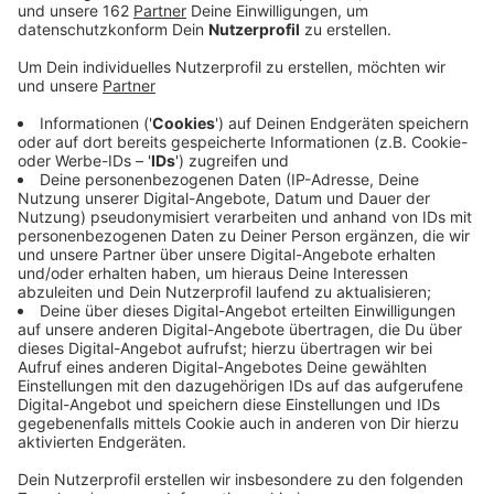
Nasennebenhöhlenentzündung und Fieber geklagt
hatte. Das Testergebnis gibt es frühestens
morgen.
Veröffentlicht:
Mittwoch, 26.02.2020 13:48
Anzeige
Der Kreis Wesel hat seinen ersten Verdachtsfall auf
Corona-Virus. Ein 43jähriger Mann wurde im Bethanien-
Krankenhaus Moers getestet. Die Proben werden in
der Berliner Charité untersucht - das Ergebnis gibt es
frühestens morgen. Ein CT von der Lunge war ohne
Befund. Der Patient ist inzwischen nach Hause
entlassen und dort isoliert. Das Gesundheitsamt
Wesel ist involviert. Der Mann hat sich vor kurzem
geschäftlich in Italien aufgehalten und nach seiner
Rückkehr über Fieber und eine Nasennebenhöhlen-